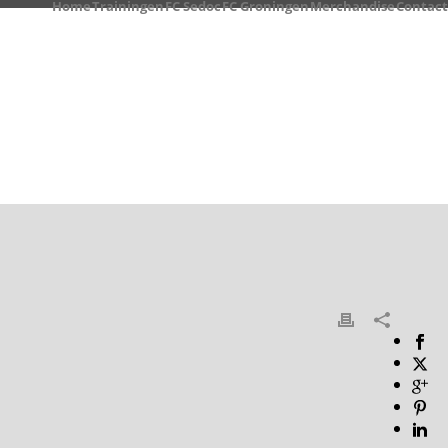
Home
Trainingen
FC Sedoc
FC Groningen
Merchandise
Contact
HOME
/
TAB SLIDER
/ THIJMEN BLOKZIJL