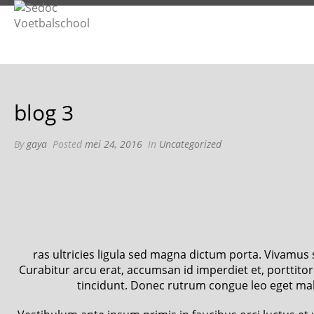
blog 3
By
gaya
Posted
mei 24, 2016
In
Uncategorized
ras ultricies ligula sed magna dictum porta. Vivamus s
Curabitur arcu erat, accumsan id imperdiet et, porttitor
tincidunt. Donec rutrum congue leo eget male