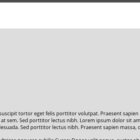
uscipit tortor eget felis porttitor volutpat. Praesent sapien
 at sem. Sed porttitor lectus nibh. Lorem ipsum dolor sit am
suada. Sed porttitor lectus nibh. Praesent sapien massa, co