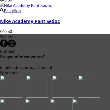
Bestellen
Nike Academy Pant Sedoc
€
40,50
Socials
Contact
Vragen of meer weten?
info@sedocvoetbalschool.nl
Sponsors