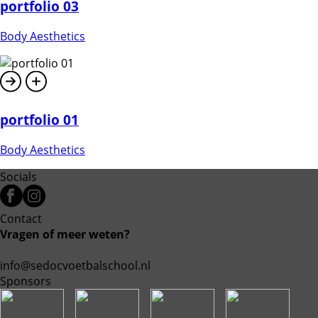
portfolio 03
Body Aesthetics
portfolio 01
Body Aesthetics
Socials
Contact
Vragen of meer weten?
info@sedocvoetbalschool.nl
Sponsors