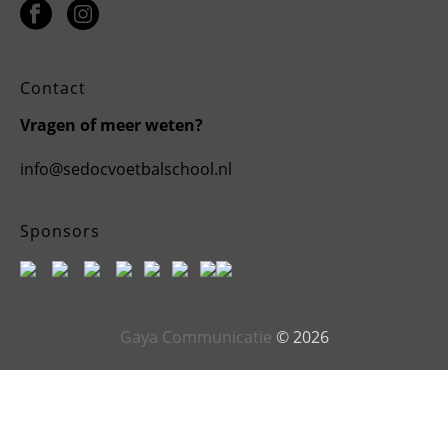
Contact
Vragen of meer weten?
info@sedocvoetbalschool.nl
Sponsors
Gaya Communicatie
© 2026