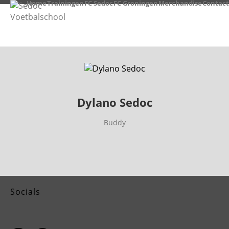
Home
Trainingen
FC Sedoc
FC Groningen
Merchandise
Contact
Dylano Sedoc
Buddy
Socials